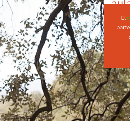
aul
El
c
parte