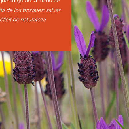
 que surge de la mano de
iño de los bosques: salvar
éficit de naturaleza